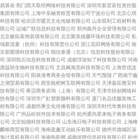
易算命
荆门西天取经网络科技有限公司
深圳市新宜富投资控股
集团有限公司
上海中东融资租赁有限公司宁波分公司
北京心琪
科技有限
哈尔滨市暖言文化传媒有限公司
山东双利工程材料有
限公司
运城广联信息科技有限公司
郑州曲丹企业管理有限公司
北京极拓装饰装璜有限公司
北京聚美德馨环保科技有限公司
私
域新流量（杭州）科技有限责任公司
浙江花田网络有限公司
南
京新图谱科技有限公司
颐信泰通（北京）信息科技股份有限公
司
深圳凯石信息科技有限公司
成都浮游知了科技有限公司
河南
唐益轻生物科技有限公司
文昌枫海芜科技有限公司
上海世优连
科技有限公司
阳泉港粤商务会馆有限公司
天气预报
广西南宁鑫
之潮贸易有限公司
西安枇杷树互联网有限公司
天津嘉应惠宝科
技有限公司
希迈商务咨询（上海）有限公司
天津市轻创网络科
技有限公司
深圳市广虹塑胶颜料有限公司
厦门名品优服装饰工
程有限公司
成都尚乘文化传播有限公司
深圳市时代华奥科技有
限公司
广州品松软件技术有限公司
杭州爱尚星来电子商务有限
公司
北京灿描科技有限公司
山东海日电子科技有限公司
上海峰
麟榕商贸有限公司
海南盈趣互动娱乐有限公司
德州市德城区深
海计算机有限公司
海南电影网
成都优噔信息科技有限公司
杭州