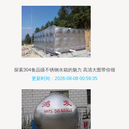
探索304食品级不锈钢水箱的魅力 高清大图带你领
略谷瀑环保的精工制造
更新时间：2026-08-08 00:59:35