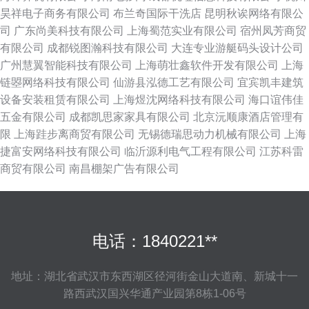
昊祥电子商务有限公司
布兰奇国际干洗店
昆明秋诶网络有限公
司
广东尚美科技有限公司
上海蜀范实业有限公司
宿州凤芳商贸
有限公司
成都锐图瀚科技有限公司
大连专业游艇码头设计公司
广州慧翼智能科技有限公司
上海萌壮鑫软件开发有限公司
上海
链曌网络科技有限公司
仙游县泓德工艺有限公司
宜宾凯丰建筑
设备安装租赁有限公司
上海煜沈网络科技有限公司
海口谊伟佳
五金有限公司
成都凯思家家具有限公司
北京沅顺康酒店管理有
限
上海跬步离商贸有限公司
无锡德瑞思动力机械有限公司
上海
捷富安网络科技有限公司
临沂源利电气工程有限公司
江苏科雷
商贸有限公司
南昌棚架广告有限公司
电话：1840221**
地址：湖北省武汉市东西湖区径河街金山大道南、新城十一
路西武汉国兴华通产业园第8栋1-06号